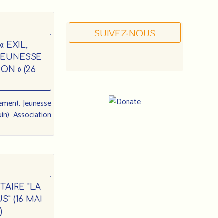
SUIVEZ-NOUS
 EXIL,
JEUNESSE
ON » (26
ement, Jeunesse
uin) Association
Notre
adresse
:
AIRE "LA
" (16 MAI
Association
)