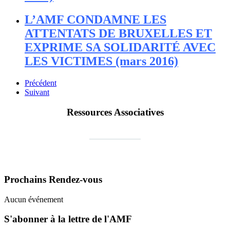
L’AMF CONDAMNE LES
ATTENTATS DE BRUXELLES ET
EXPRIME SA SOLIDARITÉ AVEC
LES VICTIMES (mars 2016)
Précédent
Suivant
Ressources Associatives
FORMATIONS DES ACTEUR•RICE•S
ASSOCIATIF•VE•S (LIGUE DE
L'ENSEIGNEMENT)
FDVA : LES APPELS À PROJETS 2023
Faire un DON à l'AMF
Prochains Rendez-vous
Aucun événement
S'abonner à la lettre de l'AMF