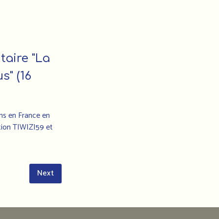
adresse
:
Association
des
aire "La
marocains
s" (16
en
France
11
ns en France en
Rue
ation TIWIZI59 et
Édouard
Vaillant
93
200
Next
Saint-
Denis