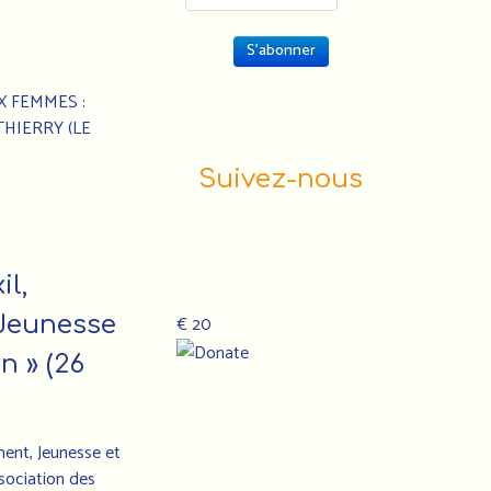
UX FEMMES :
THIERRY (LE
Suivez-nous
il,
Jeunesse
€ 20
n » (26
ent, Jeunesse et
ssociation des
Notre