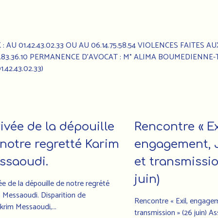
AU 01.42.43.02.33 OU AU 06.14.75.58.54 VIOLENCES FAITES A
64.83.36.10 PERMANENCE D’AVOCAT : M° ALIMA BOUMEDIENNE-
42.43.02.33)
ivée de la dépouille
Rencontre « Ex
notre regretté Karim
engagement, 
ssaoudi.
et transmissio
juin)
vée de la dépouille de notre regrété
 Messaoudi. Disparition de
Rencontre « Exil, engagem
krim Messaoudi,...
transmission » (26 juin) A