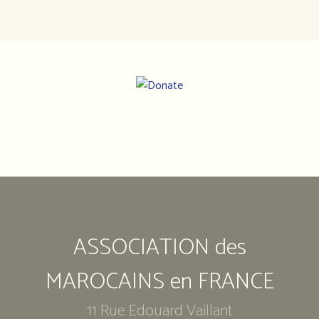
Notre
adresse
:
Association
ASSOCIATION des
des
marocains
en
MAROCAINS en FRANCE
France
11 Rue Edouard Vaillant