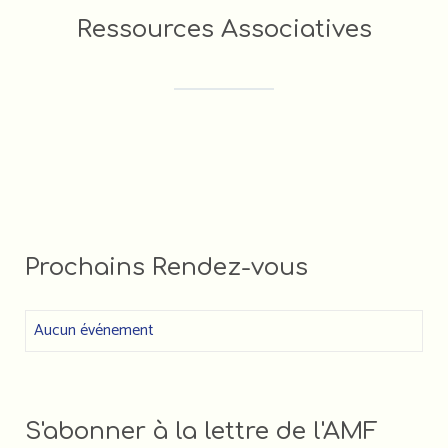
FORMATIONS DES
Ressources Associatives
ACTEUR•RICE•S
ASSOCIATIF•VE•S (LIGUE DE
FDVA : LES APPELS À
L'ENSEIGNEMENT)
PROJETS 2023
Faire un DON à l'AMF
Prochains Rendez-vous
Aucun événement
S'abonner à la lettre de l'AMF