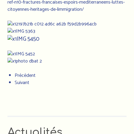
ref-n10-fractures-francaises-espoirs-mediterraneens-luttes-
citoyennes-heritages-de-limmigration/
Précédent
Suivant
Actualités