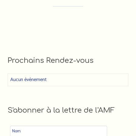
ASSOCIATIF•VE•S (LIGUE DE
FDVA : LES APPELS À
L'ENSEIGNEMENT)
PROJETS 2023
Faire un DON à l'AMF
Prochains Rendez-vous
Aucun événement
S'abonner à la lettre de l'AMF