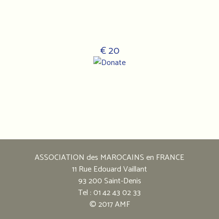
€ 20
Notre
adresse
:
ASSOCIATION des MAROCAINS en FRANCE
Association
11 Rue Edouard Vaillant
des
93 200 Saint-Denis
marocains
Tel : 01 42 43 02 33
en
© 2017 AMF
France