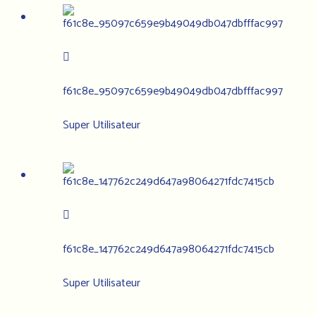
f61c8e_95097c659e9b49049db047dbfffac997
Super Utilisateur
f61c8e_147762c249d647a98064271fdc7415cb
Super Utilisateur