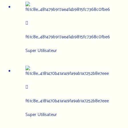
f61c8e_481479b917ae4f4b9815fc7368c0fbe6
Super Utilisateur
f61c8e_4181470b41a149fa9ab1a7252b8e7eee
Super Utilisateur