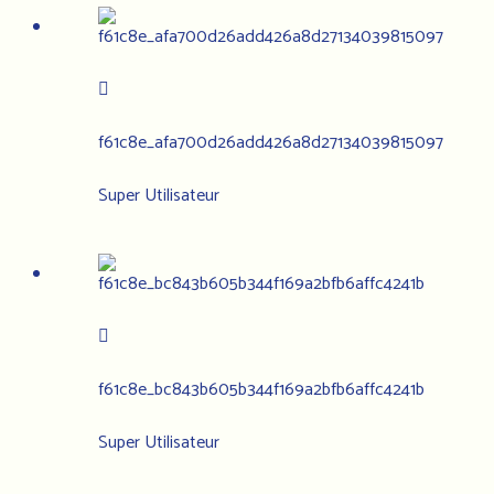
f61c8e_afa700d26add426a8d27134039815097
Super Utilisateur
f61c8e_bc843b605b344f169a2bfb6affc4241b
Super Utilisateur