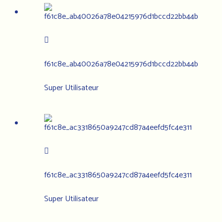
f61c8e_ab40026a78e04215976d1bccd22bb44b
Super Utilisateur
f61c8e_ac3318650a9247cd87a4eefd5fc4e311
Super Utilisateur