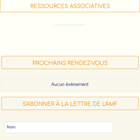
RESSOURCES ASSOCIATIVES
FORMATIONS DES ACTEUR•RICE•S
ASSOCIATIF•VE•S (LIGUE DE L'ENSEIGNEMENT)
FDVA : LES APPELS À PROJETS 2023
FAIRE UN DON À L'AMF
PROCHAINS RENDEZ-VOUS
Aucun événement
S'ABONNER À LA LETTRE DE L'AMF