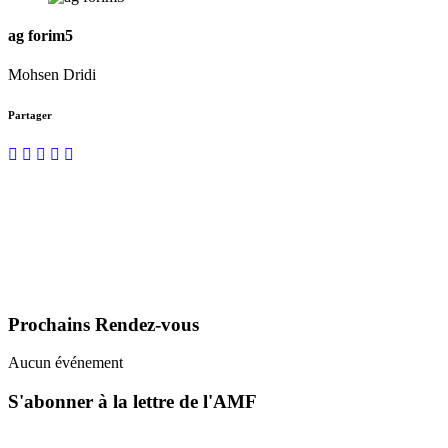
ag forim5
Mohsen Dridi
Partager
FORMATIONS DES ACTEUR•RICE•S ASSOCIA
FDVA : LES APPELS À PROJETS 2023
Faire un DON à l'AMF
Prochains Rendez-vous
Aucun événement
S'abonner à la lettre de l'AMF