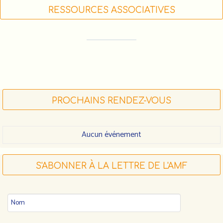
RESSOURCES ASSOCIATIVES
FORMATIONS DES ACTEUR•RICE•S
ASSOCIATIF•VE•S (LIGUE DE L'ENSEIGNEMENT)
FDVA : LES APPELS À PROJETS 2023
FAIRE UN DON À L'AMF
PROCHAINS RENDEZ-VOUS
Aucun événement
S'ABONNER À LA LETTRE DE L'AMF