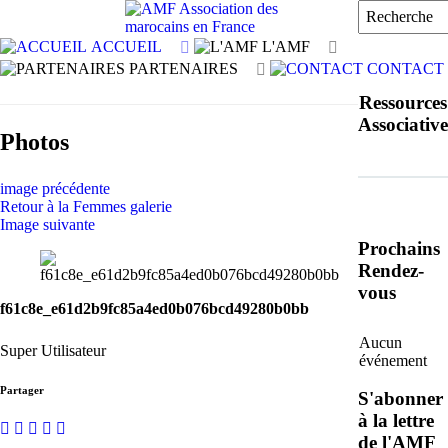
ACCUEIL
L'AMF
PARTENAIRES
CONTACT
FORMA
Ressources
DES
FDVA
Associative
ACTEU
: LES
Faire
Photos
ASSOCI
APPEL
un
(LIGUE
À
DON
image précédente
DE
PROJE
à
Retour à la Femmes galerie
L'ENS
2023
l'AMF
Image suivante
Prochains
Rendez-
vous
f61c8e_e61d2b9fc85a4ed0b076bcd49280b0bb
Aucun
Super Utilisateur
événement
Partager
S'abonner
à la lettre
de l'AMF