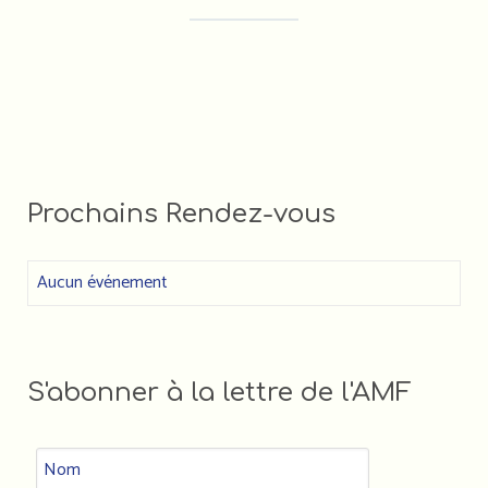
ASSOCIATIF•VE•S (LIGUE DE
FDVA : LES APPELS À
L'ENSEIGNEMENT)
PROJETS 2023
Faire un DON à l'AMF
Prochains Rendez-vous
Aucun événement
S'abonner à la lettre de l'AMF