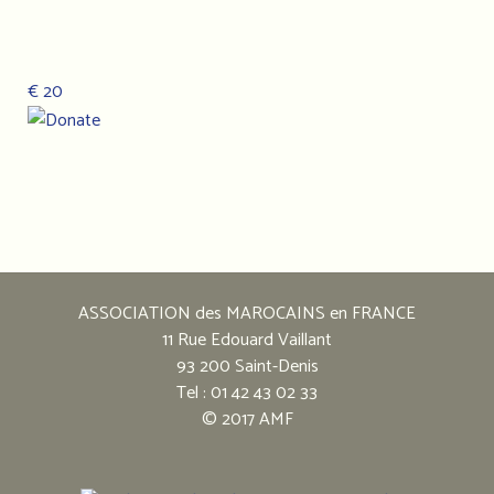
€ 20
Notre
adresse
:
ASSOCIATION des MAROCAINS en FRANCE
Association
11 Rue Edouard Vaillant
des
93 200 Saint-Denis
marocains
Tel : 01 42 43 02 33
en
© 2017 AMF
France
11