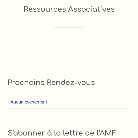
Ressources Associatives
FORMATIONS DES ACTEUR•RICE•S
ASSOCIATIF•VE•S (LIGUE DE
L'ENSEIGNEMENT)
FDVA : LES APPELS À PROJETS 2023
Faire un DON à l'AMF
Prochains Rendez-vous
Aucun événement
S'abonner à la lettre de l'AMF