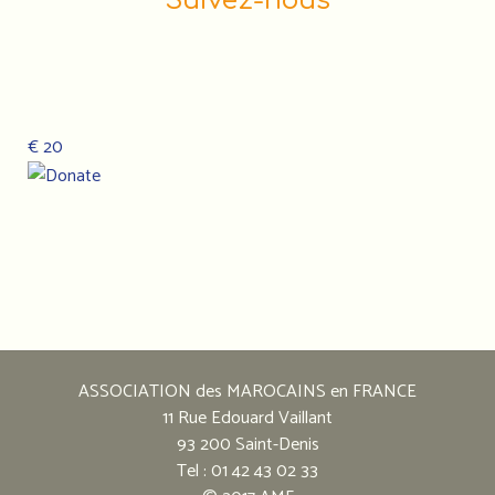
Suivez-nous
€ 20
Notre
adresse
:
ASSOCIATION des MAROCAINS en FRANCE
Association
11 Rue Edouard Vaillant
des
93 200 Saint-Denis
marocains
Tel : 01 42 43 02 33
en