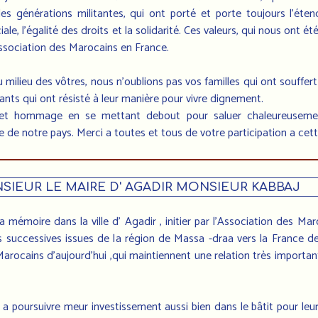
s générations militantes, qui ont porté et porte toujours l’éten
ale, l’égalité des droits et la solidarité. Ces valeurs, qui nous ont é
Association des Marocains en France.
lieu des vôtres, nous n’oublions pas vos familles qui ont souffert 
ts qui ont résisté à leur manière pour vivre dignement.
 cet hommage en se mettant debout pour saluer chaleureusemen
te de notre pays. Merci a toutes et tous de votre participation a cet
SIEUR LE MAIRE D' AGADIR MONSIEUR KABBAJ
a mémoire dans la ville d' Agadir , initier par l'Association des Ma
successives issues de la région de Massa -draa vers la France de
 Marocains d'aujourd'hui ,qui maintiennent une relation très importa
 poursuivre meur investissement aussi bien dans le bâtit pour leur