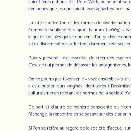
soient leurs nationalités. Pour l’AMF, on ne peut so
personnes quelles que soient leurs appartenances nati
La lutte contre toutes les formes de discrimination 
Comme le souligne le rapport Fauroux ( 2005) « Nou
iniquités sociales qui se doublent d'un gâchis économ
« Les discriminations affectent durement non seuleme
Pour y parvenir il est essentiel de créer des espace
C’est ce qui permet de dépasser les antagonismes, les r
On ne pourra pas favoriser le « vivre ensemble » si 
» et d’oublier leurs origines identitaires ( l’assimil
culturalisme) en rejetant les normes de la société d’a
De part et d’autre de manière consciente ou incons
l’échange, la rencontre en se basant sur des a priori ha
Si l’on se réfère au regard de la société d’accueil s