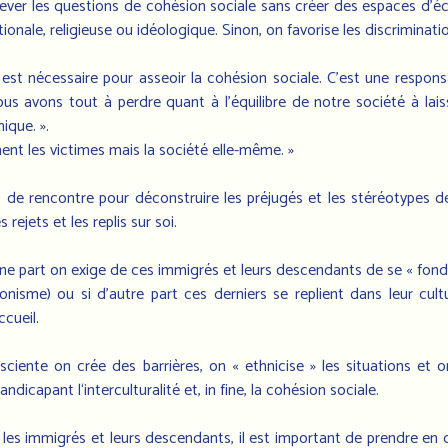
ulever les questions de cohésion sociale sans créer des espaces d’é
onale, religieuse ou idéologique. Sinon, on favorise les discriminati
est nécessaire pour asseoir la cohésion sociale. C’est une responsa
s avons tout à perdre quant à l'équilibre de notre société à lais
ique. ».
nt les victimes mais la société elle-même. »
s de rencontre pour déconstruire les préjugés et les stéréotypes de
ejets et les replis sur soi.
d’une part on exige de ces immigrés et leurs descendants de se « fon
ationisme) ou si d’autre part ces derniers se replient dans leur cul
ccueil.
ciente on crée des barrières, on « ethnicise » les situations et 
ndicapant l‘interculturalité et, in fine, la cohésion sociale.
ur les immigrés et leurs descendants, il est important de prendre en