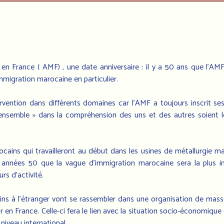
n France ( AMF) , une date anniversaire : il y a 50 ans que l’AMF 
mmigration marocaine en particulier.
vention dans différents domaines car l’AMF a toujours inscrit ses
e ensemble » dans la compréhension des uns et des autres soient 
cains qui travailleront au début dans les usines de métallurgie ma
s années 50 que la vague d’immigration marocaine sera la plus i
rs d’activité.
ns à l’étranger vont se rassembler dans une organisation de masse
ur en France. Celle-ci fera le lien avec la situation socio-économique
niveau international.