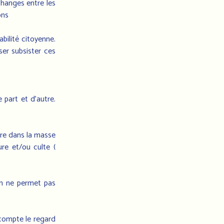
des
changes entre les
marocains
ons
en
bilité citoyenne.
France
ser subsister ces
11
Rue
Édouard
 part et d’autre.
Vaillant
93
200
dre dans la masse
Saint-
ture et/ou culte (
Denis
on ne permet pas
 compte le regard