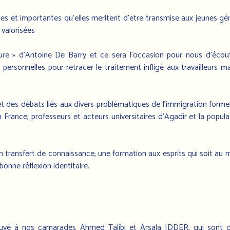
hes et importantes qu’elles meritent d’etre transmise aux jeunes gé
 valorisées
ure » d’Antoine De Barry et ce sera l’occasion pour nous d’écoute
personnelles pour retracer le traitement infligé aux travailleurs ma
et des débats liés aux divers problématiques de l’immigration former
n France, professeurs et acteurs universitaires d’Agadir et la popula
 transfert de connaissance, une formation aux esprits qui soit au
onne réflexion identitaire.
yé à nos camarades Ahmed Talibi et Arsala IDDER, qui sont de