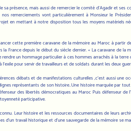
r de sa présence, mais aussi de remercier le comité d’Agadir et ses
 Et nos remerciements vont particulièrement à Monsieur le Préside
 projet en mettant à notre disposition tous les moyens matériels né
ancer cette première caravane de la mémoire au Maroc à partir de l
s la France depuis le début du siècle dernier. « La caravane de la 
de rendre un hommage particulier à ces hommes arrachés à la terre 
l’exile pour servir de travailleurs et de soldats durant les deux gu
rences débats et de manifestations culturelles ,c’est aussi une o
ignes représentants de son histoire..Une histoire marquée par tou
défenseur des libertés démocratiques au Maroc Puis défenseur de l’
itoyenneté participative.
connu. Leur histoire et les ressources documentaires de leurs arch
es d’un travail historique et d’une sauvegarde de la mémoire se ma