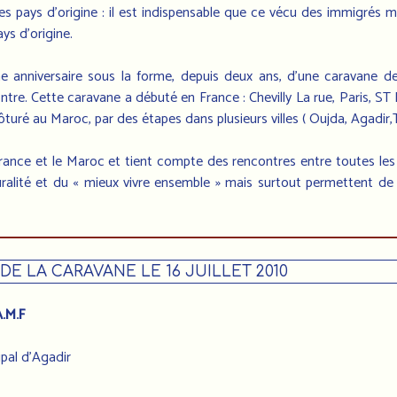
les pays d’origine : il est indispensable que ce vécu des immigrés m
ys d’origine.
me anniversaire sous la forme, depuis deux ans, d’une caravane d
ntre. Cette caravane a débuté en France : Chevilly La rue, Paris, ST
turé au Maroc, par des étapes dans plusieurs villes ( Oujda, Agadir,T
rance et le Maroc et tient compte des rencontres entre toutes les 
turalité et du « mieux vivre ensemble » mais surtout permettent d
E LA CARAVANE LE 16 JUILLET 2010
.M.F
ipal d’Agadir