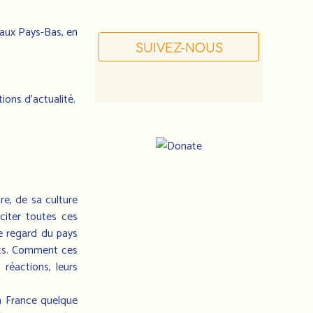
 aux Pays-Bas, en
SUIVEZ-NOUS
ions d’actualité.
ire, de sa culture
citer toutes ces
Notre
le regard du pays
adresse
ants. Comment ces
:
réactions, leurs
Association
en France quelque